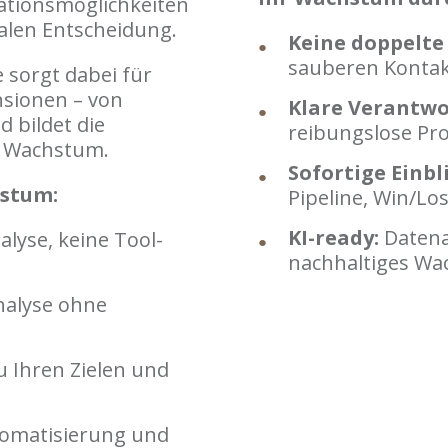
rationsmöglichkeiten
nalen Entscheidung.
Keine doppelte
sauberen Kontak
sorgt dabei für
nsionen – von
Klare Verantwo
d bildet die
reibungslose Pr
d Wachstum.
Sofortige Einbl
hstum:
Pipeline, Win/Lo
KI-ready:
Datena
alyse, keine Tool-
nachhaltiges W
nalyse ohne
u Ihren Zielen und
utomatisierung und