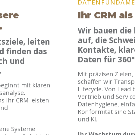
DATENFUNDAM
sere
Ihr CRM als
.
Wir bauen die
auf, die Schwe
sziele, leiten
Kontakte, klar
d finden das
Daten für 360°
sch und
.
Mit präzisen Zielen
schaffen wir Trans
eginnt mit klaren
Lifecycle. Von Lead 
sanalyse.
Vertrieb und Servic
s Ihr CRM leisten
Datenhygiene, einf
und
Konformität sind St
und KI.
dene Systeme
Ihr Wachstum durc