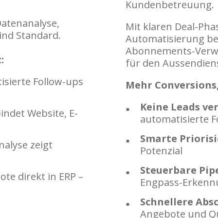
Kundenbetreuung.
Datenanalyse,
Mit klaren Deal-Pha
nd Standard.
Automatisierung bes
Abonnements-Verwal
:
für den Aussendiens
sierte Follow-ups
Mehr Conversions,
Keine Leads ver
ndet Website, E-
automatisierte F
Smarte Prioris
alyse zeigt
Potenzial
Steuerbare Pipe
te direkt in ERP –
Engpass-Erkenn
Schnellere Absc
Angebote und Q