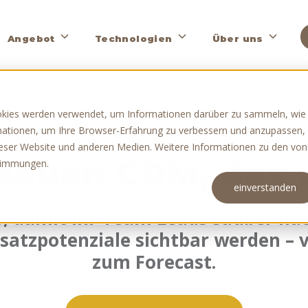
Toggle
Toggle
Toggle
Angebot
Technologien
Über uns
children
children
children
for
for
for
Angebot
Technologien
Über
uns
okies werden verwendet, um Informationen darüber zu sammeln, wie
rmationen, um Ihre Browser-Erfahrung zu verbessern und anzupassen,
CRM
eser Website und anderen Medien. Weitere Informationen zu den von
bauen CRM, das 
stimmungen.
einverstanden
s, damit Ihr Team Leads sauber na
atzpotenziale sichtbar werden – 
zum Forecast.