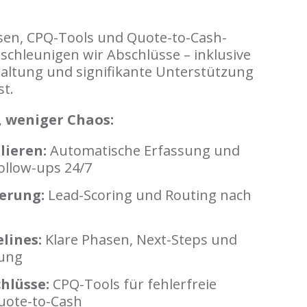
sen, CPQ-Tools und Quote-to-Cash-
chleunigen wir Abschlüsse – inklusive
tung und signifikante Unterstützung
t.
 weniger Chaos:
lieren:
Automatische Erfassung und
ollow-ups 24/7
ierung:
Lead-Scoring und Routing nach
lines:
Klare Phasen, Next-Steps und
ung
hlüsse:
CPQ-Tools für fehlerfreie
uote-to-Cash