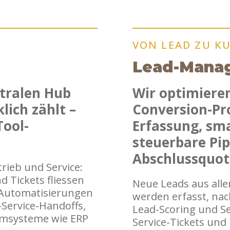
VON LEAD ZU K
Lead-Mana
tralen Hub
Wir optimiere
lich zählt –
Conversion-Pr
Tool-
Erfassung, sma
steuerbare Pip
Abschlussquot
rieb und Service:
d Tickets fliessen
Neue Leads aus alle
 Automatisierungen
werden erfasst, na
-Service-Handoffs,
Lead-Scoring und Se
Umsysteme wie ERP
Service-Tickets und