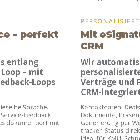
PERSONALISIER
ce – perfekt
Mit eSignat
CRM
s entlang
Wir automatisi
Loop – mit
personalisier
Feedback-Loops
Verträge und 
CRM-integriert
ieselbe Sprache.
Kontaktdaten, Deals
 Service-Feedback
Dokumente, Präsent
es dokumentiert mit
Generierung per Wor
tracken Status dire
Ideal für KMU: Schne