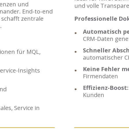
uenzen und
und volle Transpare
inander. End-to-end
schafft zentrale
Professionelle Do
.
Automatisch pe
CRM-Daten gener
Schneller Absch
tionen für MQL,
automatischer 
Keine Fehler m
ervice-Insights
Firmendaten
Effizienz-Boost
und
Kunden
les, Service in