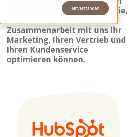
leistungsstarken Funktionen
von HubSpot und erfahren Sie,
einverstanden
Meeting buchen
wie Sie durch die
Zusammenarbeit mit uns Ihr
Marketing, Ihren Vertrieb und
Ihren Kundenservice
optimieren können.