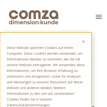
SKIP
TO
CONTENT
Toggle
Menu
n
o
T
o
g
g
l
e
c
h
d
r
e
f
o
A
g
e
b
Angebot
Diese Website speichert Cookies auf Ihrem
HUBSPOT
n
l
Computer. Diese Cookies werden verwendet, um
T
o
g
g
l
e
c
h
d
r
e
f
o
T
e
c
h
n
o
o
g
i
e
Technologien
All-in-One-Plattform
Informationen darüber zu sammeln, wie Sie mit
unserer Website interagieren. Wir verwenden diese
n
T
o
l
e
c
h
r
e
f
o
Ü
u
für Kunden-
Über uns
Informationen, um Ihre Browser-Erfahrung zu
verbessern und anzupassen, sowie für Analysen
Management
und Messungen zu unseren Besuchern auf dieser
Website und anderen Medien. Weitere
Blog
Informationen zu den von uns verwendeten
Entdecken Sie die
Cookies finden Sie in unseren
Kontakt
Datenschutzbestimmungen.