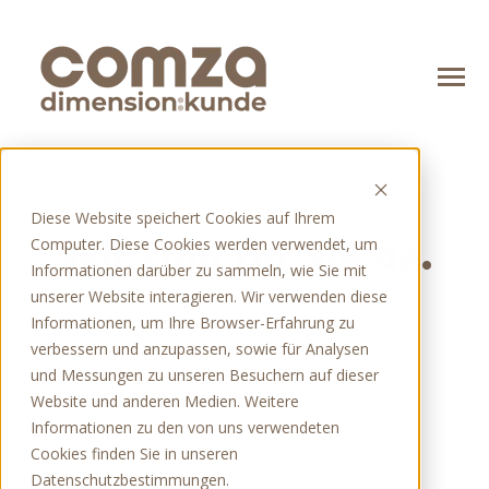
SKIP
TO
CONTENT
Toggle
Menu
n
o
T
o
g
g
l
e
c
h
d
r
e
f
o
A
g
e
b
Angebot
Diese Website speichert Cookies auf Ihrem
n
l
Computer. Diese Cookies werden verwendet, um
Wir sind für Sie da.
T
o
g
g
l
e
c
h
d
r
e
f
o
T
e
c
h
n
o
o
g
i
e
Technologien
Informationen darüber zu sammeln, wie Sie mit
unserer Website interagieren. Wir verwenden diese
n
T
o
l
e
c
h
r
e
f
o
Ü
u
Über uns
Informationen, um Ihre Browser-Erfahrung zu
verbessern und anzupassen, sowie für Analysen
und Messungen zu unseren Besuchern auf dieser
Website und anderen Medien. Weitere
Blog
Informationen zu den von uns verwendeten
Cookies finden Sie in unseren
Kontakt
Datenschutzbestimmungen.