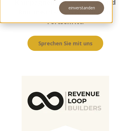
Kampagnensteuerung. So wird
einverstanden
Routinearbeit zu messbarem
Meeting buchen
Fortschritt.
Sprechen Sie mit uns