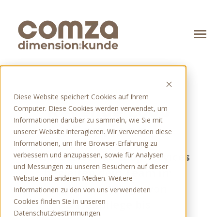
SKIP
TO
CONTENT
Toggle
Menu
n
o
T
o
g
g
l
e
c
h
d
r
e
f
o
A
g
e
b
Angebot
REVOPS
Diese Website speichert Cookies auf Ihrem
n
l
Revenue Loop
Computer. Diese Cookies werden verwendet, um
T
o
g
g
l
e
c
h
d
r
e
f
o
T
e
c
h
n
o
o
g
i
e
Technologien
Informationen darüber zu sammeln, wie Sie mit
Services
unserer Website interagieren. Wir verwenden diese
n
T
o
l
e
c
h
r
e
f
o
Ü
u
Über uns
Informationen, um Ihre Browser-Erfahrung zu
Unsere Revenue Loop Services
verbessern und anzupassen, sowie für Analysen
und Messungen zu unseren Besuchern auf dieser
begleiten dein Team im
Website und anderen Medien. Weitere
Blog
täglichen Doing – von
Informationen zu den von uns verwendeten
Cookies finden Sie in unseren
Datenpflege bis
Kontakt
Datenschutzbestimmungen.