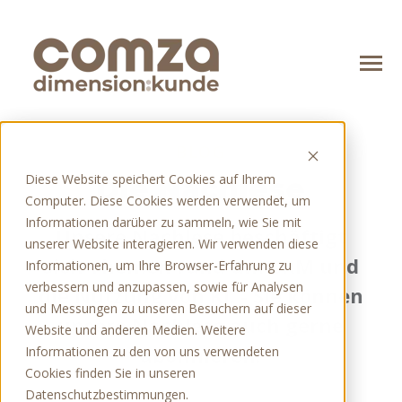
SKIP
TO
CONTENT
Toggle
Menu
n
o
BLOG
T
o
g
g
l
e
c
h
d
r
e
f
o
A
g
e
b
Angebot
Diese Website speichert Cookies auf Ihrem
Die Nachlese
n
l
Computer. Diese Cookies werden verwendet, um
T
o
g
g
l
e
c
h
d
r
e
f
o
T
e
c
h
n
o
o
g
i
e
Technologien
Informationen darüber zu sammeln, wie Sie mit
Unsere Nachlese beschäftigt
unserer Website interagieren. Wir verwenden diese
n
T
o
l
e
c
h
r
e
f
o
Ü
u
sich Themen rund um CRM und
Über uns
Informationen, um Ihre Browser-Erfahrung zu
verbessern und anzupassen, sowie für Analysen
die Nutzung von KI. - Sie können
und Messungen zu unseren Besuchern auf dieser
unsere Nachlese auch gerne
Website und anderen Medien. Weitere
Blog
abonnieren.
Informationen zu den von uns verwendeten
Cookies finden Sie in unseren
Kontakt
Datenschutzbestimmungen.