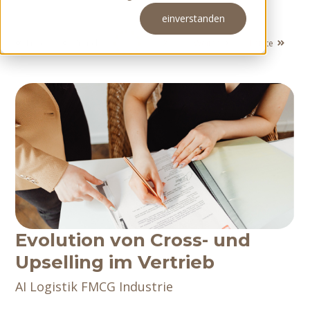
einverstanden
Meeting buchen
Erste
Zurück
1
2
Weiter
Letzte
Evolution von Cross- und
Upselling im Vertrieb
AI
Logistik
FMCG
Industrie